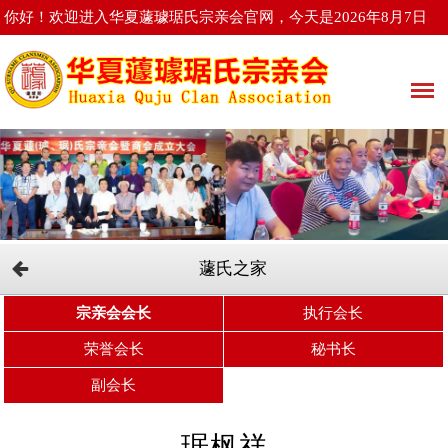
你好！欢迎进入华夏蘧璩琚氏宗亲会官网，今天是2026年8月7日
星期五
蘧氏之家
宗亲会会长
执行会长
荣誉会长
秘书长
副会长
琚枫祥