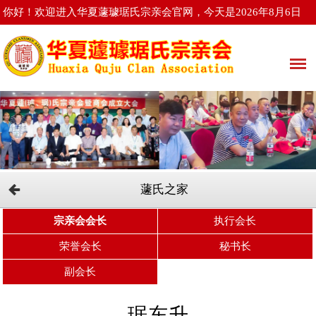
你好！欢迎进入华夏蘧璩琚氏宗亲会官网，今天是2026年8月6日
星期四
蘧氏之家
宗亲会会长
执行会长
荣誉会长
秘书长
副会长
琚东升