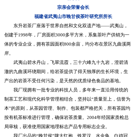
宗亲会荣誉会长
福建省武夷山市晚甘侯茶叶研究所所长
东升岩茶厂座落于世界自然和文化双遗产地——武夷山，
创建于1998年，厂房面积3000多平方米，系集茶叶产供销为一
体的专业企业，拥有茶园面积800余亩，均分布在景区九曲溪两
岸。
武夷山碧水丹山，飞翠流霞，三十六峰九十九岩，澄碧清
澈的九曲溪环绕期间，给岩茶提供了得天独厚的生长环境，生
产出的岩茶不受任何污染，是天然的优质绿色食品的基地。
我厂现拥有一批专业的科技人员，多年来一直沿用传统的
制茶工艺和现代化科学管理相结合，坚持以“质量至上，信誉为
本”的原则，从茶园管理、制作、包装都严格把关，所有茶园均
按有机茶标准进行管理，确保岩茶质量。2004年经国家质检总
局审核，获准使用国家地理标志产品专用标志企业。
我厂出品的“晚甘侯”牌大红袍、铁罗汉、水金龟、白鸡冠、